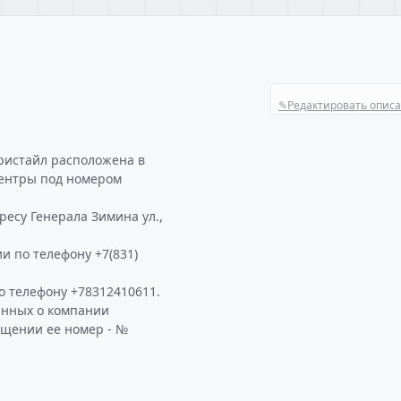
✎
Редактировать опис
ристайл расположена в
центры под номером
ресу Генерала Зимина ул.,
и по телефону +7(831)
 телефону +78312410611.
анных о компании
ащении ее номер - №