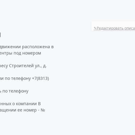
✎
Редактировать опис
И
 движении расположена в
центры под номером
су Строителей ул., д.
и по телефону +7(8313)
 по телефону
анных о компании В
ращении ее номер - №