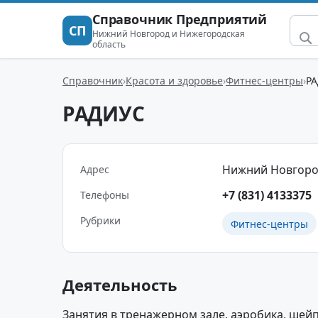
Справочник Предприятий
СП
Нижний Новгород и Нижегородская
область
Справочник
Красота и здоровье
Фитнес-центры
Р
РАДИУС
Нижний Новгород г
Адрес
+7 (831) 4133375
Телефоны
Рубрики
Фитнес-центры
Деятельность
Занятия в тренажерном зале, аэробика, шейп