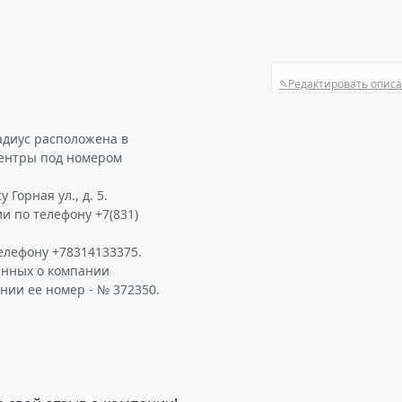
✎
Редактировать опис
адиус расположена в
центры под номером
Горная ул., д. 5.
и по телефону +7(831)
елефону +78314133375.
анных о компании
нии ее номер - № 372350.