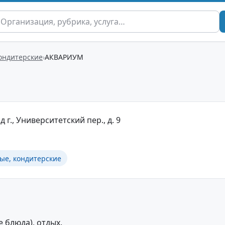
кондитерские
АКВАРИУМ
г., Университетский пер., д. 9
ые, кондитерские
 блюда), отдых.