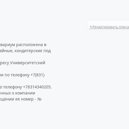
✎
Редактировать опис
квариум расположена в
чайные, кондитерские под
дресу Университетский
и по телефону +7(831)
 телефону +78314340205.
анных о компании
ащении ее номер - №