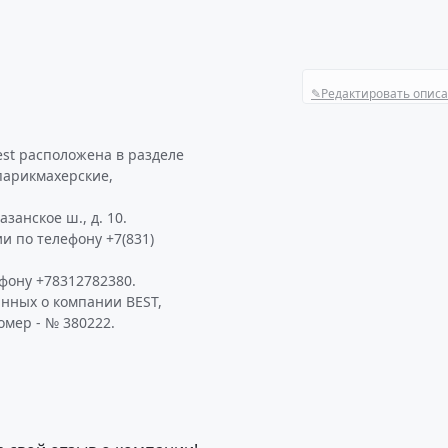
✎
Редактировать опис
est расположена в разделе
 парикмахерские,
занское ш., д. 10.
и по телефону +7(831)
фону +78312782380.
анных о компании BEST,
омер - № 380222.