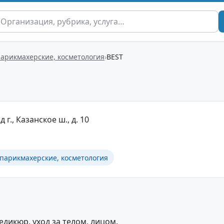
парикмахерские, косметология
BEST
г., Казанское ш., д. 10
 парикмахерские, косметология
едикюр, уход за телом, лицом.