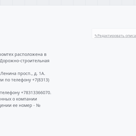
✎
Редактировать опис
ромтех расположена в
е Дорожно-строительная
енина просп., д. 1А.
и по телефону +7(8313)
телефону +78313366070.
анных о компании
щении ее номер - №