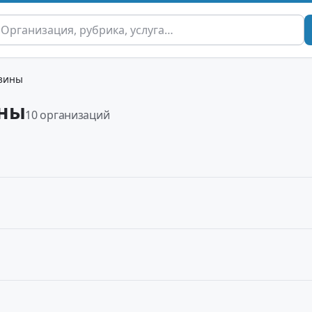
азины
ины
10 организаций