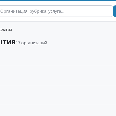
крытия
ытия
17 организаций