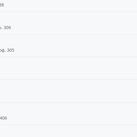
38
ф. 306
оф. 305
2
 406