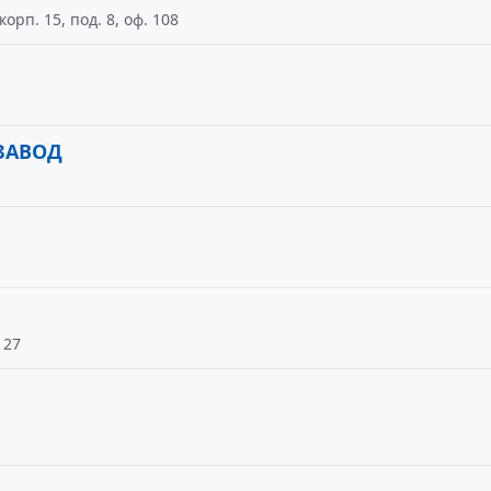
орп. 15, под. 8, оф. 108
ЗАВОД
 27