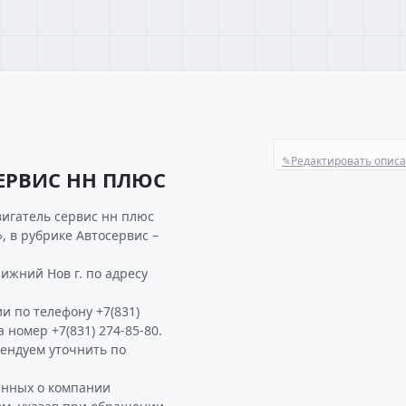
✎
Редактировать опис
СЕРВИС НН ПЛЮС
вигатель сервис нн плюс
, в рубрике Автосервис –
жний Нов г. по адресу
и по телефону +7(831)
а номер +7(831) 274-85-80.
ндуем уточнить по
анных о компании